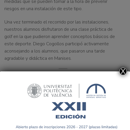
medidas que se pueden tomar a la hora de prevenir
riesgos en una instalación de este tipo.
Una vez terminado el recorrido por las instalaciones,
nuestros alumnos disfrutaron de una clase práctica de
golf en la que pudieron aprender conceptos básicos de
este deporte. Diego Cogollos participó activamente
aconsejando a los alumnos, que pasaron una tarde
agradable y didáctica en Manises.
X
Evento doble del MGDUPV:
Jornada exitosa de
Visita Ciudad Deportiva VCF
aprendizaje en Villarreal
y Jornada Mas Camarena