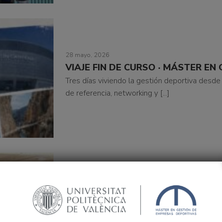
28 mayo, 2026
VIAJE FIN DE CURSO · MÁSTER EN
Tres días viviendo la gestión deportiva desde
de referencia, networking y [...]
22 mayo, 2026
JORNADA GRANDES EVENTOS DEP
LA REALIDAD
La Cátedra del Deporte de la UPV celebró est