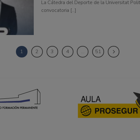
La Cátedra del Deporte de la Universitat Poli
convocatoria [...]
1
2
3
4
…
51