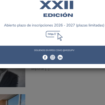
Eventos [...]
11 mayo, 2026
JORNADA SOBRE GRANDES EVENT
PROYECTO A LA REALIDAD
El próximo 21 de mayo celebraremos una nuev
deporte [...]