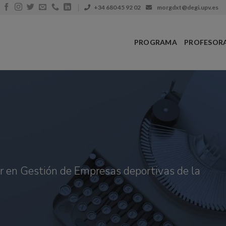
+34 680 45 92 02
morgdxt@degi.upv.es
PROGRAMA
PROFESOR
er en Gestión de Empresas deportivas de la