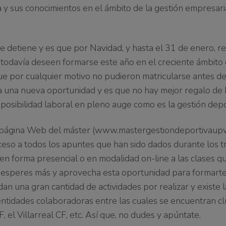
a y sus conocimientos en el ámbito de la gestión empresari
se detiene y es que por Navidad, y hasta el 31 de enero, r
todavía deseen formarse este año en el creciente ámbito 
ue por cualquier motivo no pudieron matricularse antes d
hora una nueva oportunidad y es que no hay mejor regalo de
osibilidad laboral en pleno auge como es la gestión depo
la página Web del máster (www.mastergestiondeportivaupv
ceso a todos los apuntes que han sido dados durante los t
en forma presencial o en modalidad on-line a las clases q
no esperes más y aprovecha esta oportunidad para formart
n una gran cantidad de actividades por realizar y existe l
 entidades colaboradoras entre las cuales se encuentran c
 el Villarreal CF, etc. Así que, no dudes y apúntate.