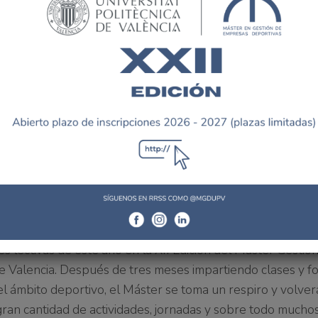
es lectivas de este año en la XII Edición del Máster Gestió
de Valencia. Después de tres meses impartiendo clases y 
el ámbito deportivo, el Máster se toma un respiro y volver
ran cantidad de actividades, jornadas y sobre todo mucho