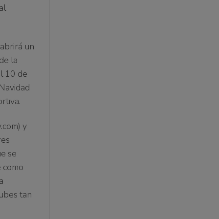
al
eabrirá un
de la
el 10 de
 Navidad
rtiva.
.com) y
res
ue se
e como
a
lubes tan