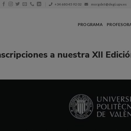
+34 680 45 92 02
morgdxt@degi.upv.es
PROGRAMA
PROFESOR
scripciones a nuestra XII Edici