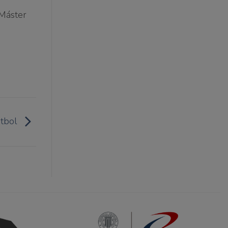
 Máster
útbol