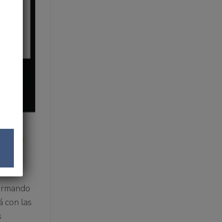
n
formando
á con las
s