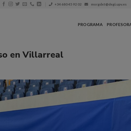
+34 680 45 92 02
morgdxt@degi.upv.es
PROGRAMA
PROFESOR
so en Villarreal