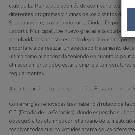
club de La Plana, que además de acompañarles en el r
diferentes programas y rutinas de los distintos depart
Seguidamente, tras abandonar la Ciudad Deportiva Mir
Esportiu Municipal). De nuevo gracias a la colaboraci
peculiaridades de este espacio deportivo, como por ej
importancia de realizar un adecuado tratamiento del 
última como almacenarla teniendo en cuenta la polític
almacenamiento debe estar siempre a temperaturas s
regularmente).
A continuación, el grupo se dirigió al Restaurante La 
Con energías renovadas tras haber disfrutado de la comi
C.F. (Estadio de La Cerámica), donde esperaba su lleg
obsequió a los alumnos con el anuario de la institución
resolver todas sus inquietudes acerca de las diferente