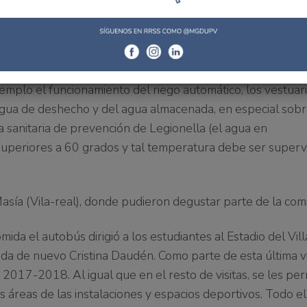
ecorrido de las instalaciones aprovechó para dar a conoc
amentos de la entidad amarilla.
alcamp, los alumnos realizaron una rápida visita al CEM (
ón de Vicente Nebot les fue posible conocer algunas de la
emplo el funcionamiento del riego automático, los vestuari
agua de deshecho y del agua almacenada, en especial sobr
a sanitaria de prevención de Legionella (el agua en
uperiores a 60 grados y tal temperatura debe ser superv
Masía (Vila-real), donde pudieron degustar parte de la comi
da el autobús dirigió a los estudiantes al Estadio del Vill
ada de nuevo Cristina Daudén. Como parte de esta última vi
 2017-2018. Al igual que en el resto de visitas, se les per
s áreas de las instalaciones y espacios deportivos. Todo e