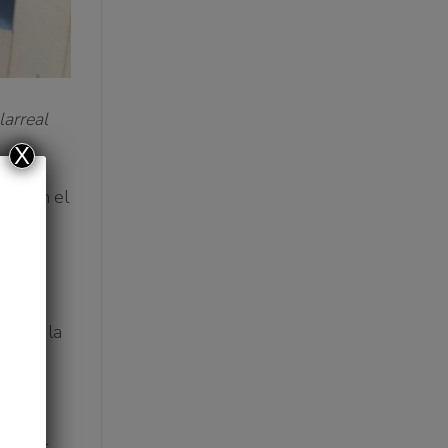
larreal
X
al con el
rta
os
enera la
n todas
nas del