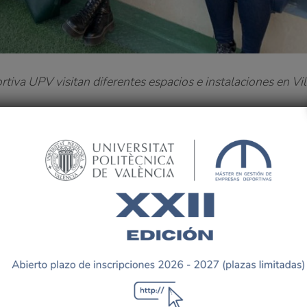
iva UPV visitan diferentes espacios e instalaciones en Vil
eportiva UPV se desplazaron hasta la localidad de Vila-re
stalaciones deportivas más emblemáticas.
pia UPV, fue el Centro de Tecnificación Deportiva. Allí Ma
y Vicente Nebot, ambos técnicos municipales, guiaron a l
udaron a comprender las oportunidades y dificultades que g
va Miralcamp, lugar de entrenamiento del Villarreal C.F. e
dos por Cristina Daudén, Responsable de Relaciones Exter