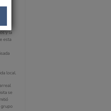
er
Centre
s
os y la
e esta
isada
da local.
arreal
sita se
mitió
l grupo