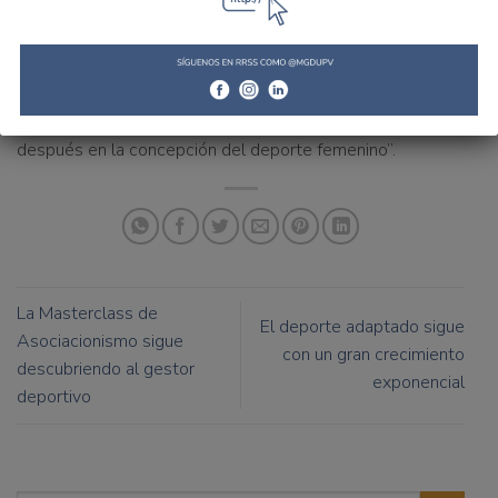
problema, que se evidenció que la solución es tan simple
como fácil: “En los medios de comunicación se tiene que
hablar de DEPORTE”. Esta podría ser pues, la conclusión
de un evento que no dejó indiferente a nadie y que según
todos los asistentes, “podría marcar un antes y un
después en la concepción del deporte femenino”.
La Masterclass de
El deporte adaptado sigue
Asociacionismo sigue
con un gran crecimiento
descubriendo al gestor
exponencial
deportivo