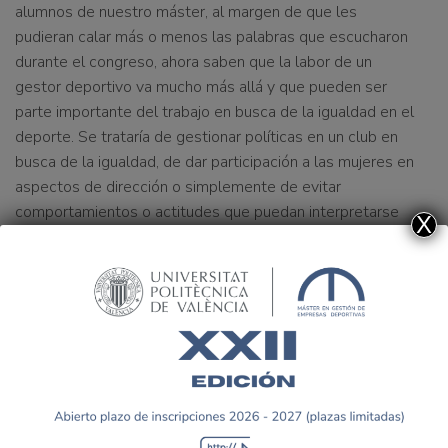
alumnos de nuestro máster, al margen de que les
pudieran calar más o menos las palabras que escucharon
durante el congreso, ahora saben que la labor de un
gestor deportivo va mucho más allá y que pueden ser
parte importante del trabajo en busca de la igualdad en el
deporte. Se trataría de gestionar políticas en un club en
busca de la igualdad, de dar participación a las mujeres en
aspectos de dirección o simplemente de evitar
comportamientos o actitudes que puedan interpretarse
X
como vejación a la mujer.
Por último, otra idea que se evidenció en el Congreso y
que es un trabajo que costará y que necesitará de la
concienciación de los amantes del deporte es el que
concierne a los medios de comunicación. Se estableció
que ahora mismo “vende más el deporte masculino y que
la gente consume antes vídeos sobre el cuerpo de algún
futbolista que sobre cualquier otro deporte”. Tal es el