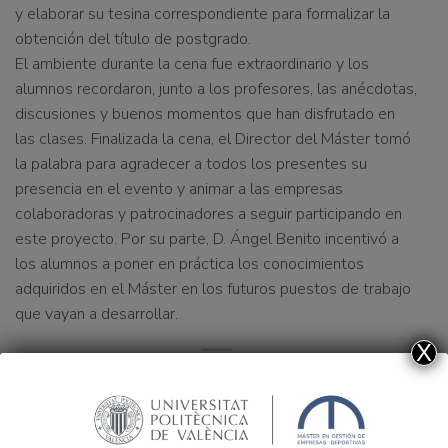
y elaborar su tesina correspondiente para formalizar la
obtención del título de postgrado.
El ambiente durante la cena fue extraordinario y los
alumnos recordaron, junto a los profesores, las anécdotas,
discusiones y buenos momentos que han disfrutado en
las clases. Finalizada la cena, el Director del Máster tomó
la palabra para agradecer a todos los presentes su
presencia en el evento y animar a las empresas
colaboradoras y patrocinadores a seguir participando en
este proyecto. Por su parte, D. Ángel Benito incentivó a
los alumnos a poner en práctica los conocimientos
adquiridos en el Máster en los futuros puestos de trabajo
que vayan a desarrollar.
X