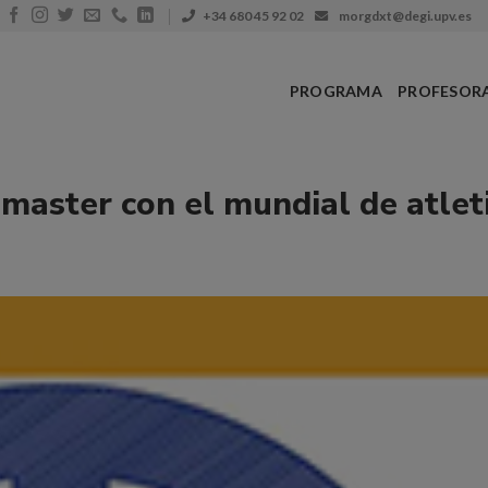
+34 680 45 92 02
morgdxt@degi.upv.es
PROGRAMA
PROFESOR
 master con el mundial de atle