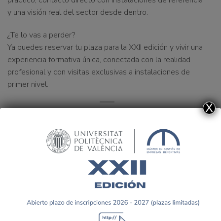
práctico, contacto directo con instalaciones de referencia
y una visión real del sector desde dentro.
¿Te lo vas a perder?
Ya puedes
reservar tu plaza para la XXII edición
y vivir una
experiencia formativa única, conectada con la realidad
profesional y con visitas exclusivas a instalaciones de
primer nivel.
X
JORNADA
ASISTENCIA A FITUR
ASOCIACIONISMO