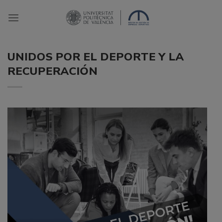
Saltar
al
contenido
UNIDOS POR EL DEPORTE Y LA
RECUPERACIÓN