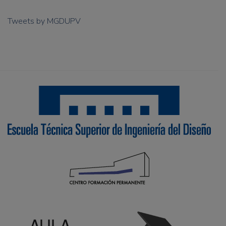
Tweets by MGDUPV