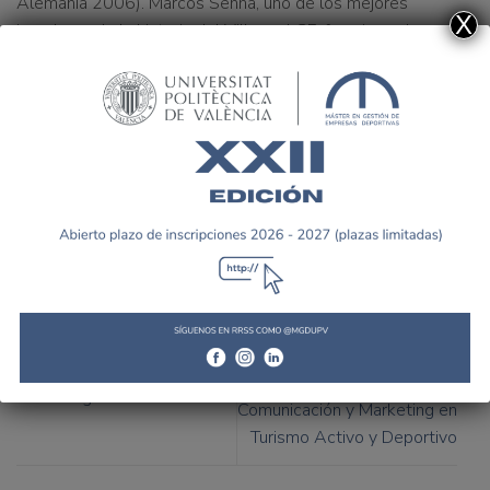
Alemania 2006). Marcos Senna, uno de los mejores
X
jugadores de la historia del Villarreal CF, fue pieza clave
en el éxito de la Eurocopa celebradada en Austria y Suiza
en 2008. Por su parte, el “Lobo Carrasco”, ex jugador del
Barcelona, estuvo presente en el Mundial de México en
1986 y vistió en 54 ocasiones La Roja, con la que anotó 5
goles.
Los alumnos del MGDUPV
acudieron a La Nucía para
Jornada de Comunicación y
asistir a la VI Jornada de
Marketing en La Nucía
Comunicación y Marketing en
Turismo Activo y Deportivo