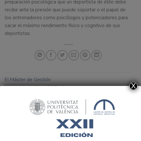
preparación psicológica que un deportista de élite debe
recibir ante la presión que puede soportar o el papel de
los entrenadores como psicólogos y potenciadores para
sacar el máximo rendimiento físico y cognitivo de sus
deportistas.
El Máster de Gestión
X
Deportiva recibe el PREMIO
COMUNITAT VALENCIANA
2016 A LA INICIATIVA EN
Una clase diferente, una
EL ÁMBITO DE LA
Master Class
FORMACIÓN,
INVESTIGACIÓN E
INNOVACIÓN EN LA