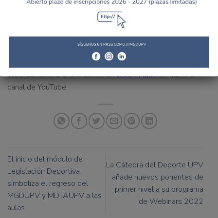
a seguir aprendiendo”.
La Cátedra del Deporte UPV agradece a su partner el
Valencia Basket Club, y, en especial, a María Ángeles
Vidal Ruiz su predisposición a colaborar en este reciente
webinar
“Modelo de Cantera Deportiva”. Sí no pudiste
verlo puedes, ahora, a través de
este enlace
de nuestro
canal de YouTube.
El inicio del módulo de
La Cátedra del Deporte UPV
Legislación Deportiva
añade nuevos ponentes de
simboliza el regreso del
primer nivel a su programa
MGDUPV y MDTAUPV a las
de Webinars 2022
aulas