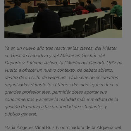
Ya en un nuevo año tras reactivar las clases, del Máster
en Gestión Deportiva y del Máster en Gestión del
Deporte y Turismo Activo, la Cátedra del Deporte UPV ha
vuelto a ofrecer un nuevo contexto, de debate abierto,
dentro de su ciclo de webinars. Una serie de encuentros
organizados durante los últimos dos años que reúnen a
grandes profesionales, permitiéndoles aportar sus
conocimientos y acercar la realidad más inmediata de la
gestión deportiva a la comunidad de estudiantes y
público general.
María Ángeles Vidal Ruiz (Coordinadora de la Alqueria del