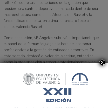
reflexión sobre las implicaciones de la gestión que
requiere
una cantera deportiva enmarcada dentro de
una
macroestructura como es
La Alqueria del Basket
y
la
funcionalidad que esta
, en ultima instancia,
ofrece a su
club el Valencia Basket.
Como conclusión, Mª Ángeles
subrayó la importancia que
el papel de la formación juega a la hora de incorporar
profesionales a la gestión de entidades deportivas
. En
este sentido,
destacó el valor de la actitud, entendida
como la predisposición a crecer profesionalmente, y del
X
compromiso propio de cada individuo de aprender
continuamente
. Precisamente, sobre este último la
Alqueria del Basket constituye un perfecto ejemplo.
Desde la propia organización se impulsa el intercambio de
experiencias entre sus miembros. Una motivación
resumida a la perfección con la cita que ella escogió para
cerrar el webinar: “Hay que ponerse a trabajar dispuestos