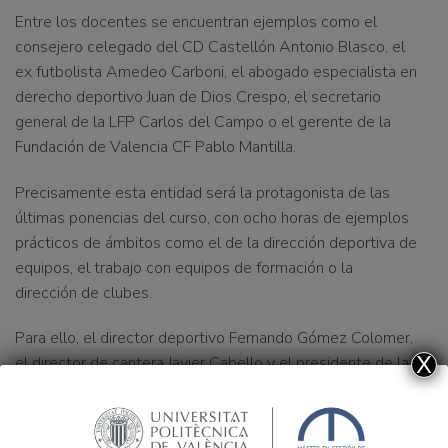
Entre los docentes se encuentran ejemplos como el
consejero celegado del CD Castellón Antonio Blasco, el
ex futbolista Amedeo Carboni, el abogado especialista en
derecho deportivo Juan de Dios Crespo, el secretario
general de la LFP Carlos del Campo o el gerente de la
Fundación de Valencia CF Pablo Mantilla.
Precisamente esta entidad será la protagonista de las
últimas ponencias del curso, con ocho horas de ejemplos
prácticos de ámbitos como el de la dirección deportiva de
equipos, el trabajo con equipos de formación o la
dirección de clubes.
Para ello, el director deportivo Fernando Gómez Colomer,
X
el director de cantera Javier Cabello y el presidente de la
entidad blanquinegra Manuel Llorente serán los últimos
‘maestros’, antes de cerrar la IV edición del Master.