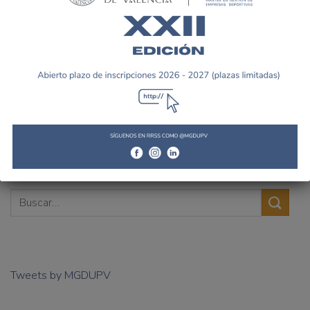
Alumnos de la IV Edición
UNA CENA CON MÁS DE
estuvieron presentes en el
60 INVITADOS PONE FIN AL
IV Congreso de Gestión del
IV MASTER
Deporte
Tweets by MGDUPV