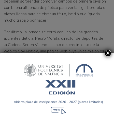
deberían sorprender como ver campos de primera división
con buena afluencia de público para ver la Liga Iberdrola o
plazas llenas para celebrar un título, incidió que “queda
mucho trabajo por hacer”.
Por último, la jornada se cerró con uno de los grandes
alicientes del día, Pedro Morata, director de deportes de
la Cadena Ser en Valencia, habló del crecimiento de la
web Yo Soy Noticia, una página web cuya única misión es
X
dar voz a todos aquellos deportistas cuyo esfuerzo y
sacrificio nunca se había visto recompensado con
presencia de los focos. Morata fue claro e indicó que para
poder lanzar el proyecto fue necesario tener “muy buenos
contactos” pero remarcó que la gente “tiene miles de
historias por contar y si sabes hacerlo bien puede ser un
negocio tremendamente rentable”. Además, contó que
este proyecto no para de crecer y que tiene una
imparable proyección que tal vez le lleve a “copar otras