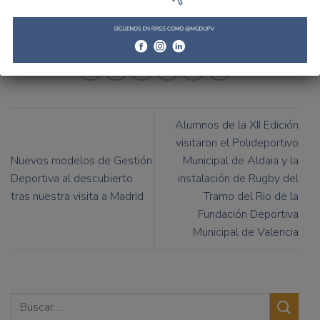
plataformas de comunicación como la radio, la televisión o
el papel”, sentenció.
Alumnos de la XII Edición
visitaron el Polideportivo
Nuevos modelos de Gestión
Municipal de Aldaia y la
Deportiva al descubierto
instalación de Rugby del
tras nuestra visita a Madrid
Tramo del Rio de la
Fundación Deportiva
Municipal de Valencia