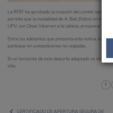
La RFEF ha aprobado la creación del comité nacional 
permite que la modalidad de A-Ball (fútbol en silla),
UPV, con César Iribarren a la cabeza, prosperar hacia 
Entre los adelantos que presenta esta noticia, los jug
participar en competiciones no regladas.
En el horizonte de este deporte adaptado se sitúa la 
silla.
CERTIFICADO DE APERTURA SEGURA DE