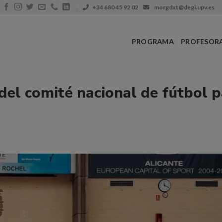
+34 680 45 92 02
morgdxt@degi.upv.es
PROGRAMA
PROFESOR
del comité nacional de fútbol 