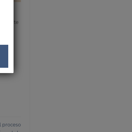
ento
l Deporte
para
bol en
l proceso