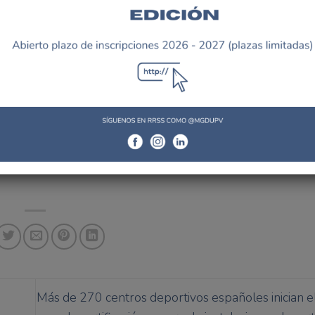
de fútbol para personas con discapacidad. Este acontecimi
 impulsado enormemente por la dirección de la Cátedra de
su estandarización como disciplina federada.
adores de A-Ball ya podrán contar con ficha de futbolista 
futura liga entre equipos españoles de la modalidad de fút
Más de 270 centros deportivos españoles inician e