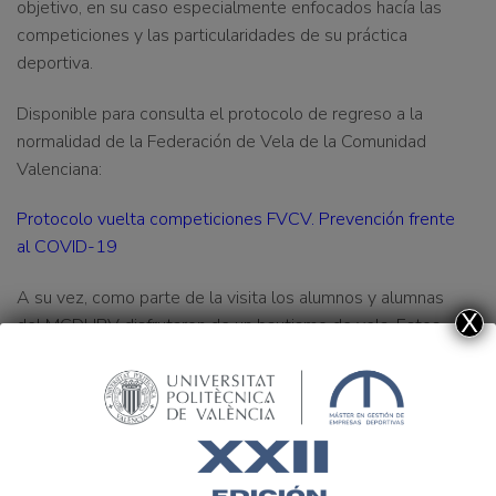
objetivo, en su caso especialmente enfocados hacía las
competiciones y las particularidades de su práctica
deportiva.
Disponible para consulta
el protocolo de regreso a la
normalidad de la Federación de Vela de la Comunidad
Valenciana:
Protocolo vuelta competiciones FVCV. Prevención frente
al COVID-19
A su vez,
como parte de la visita los alumnos y alumnas
X
del MGDUPV disfrutaron de un bautismo de vela
. Estos,
divididos por grupos y cumpliendo con todas las medidas
de seguridad necesarias, pusieron a prueba los
conocimientos recibidos durante la visita. Capitanearon y
guiaron sus embarcaciones en las tranquilas aguas del
Mar Mediterráneo en Valencia.
Experiencias así refuerzan
los valores del deporte
que los gestores deportivos de la