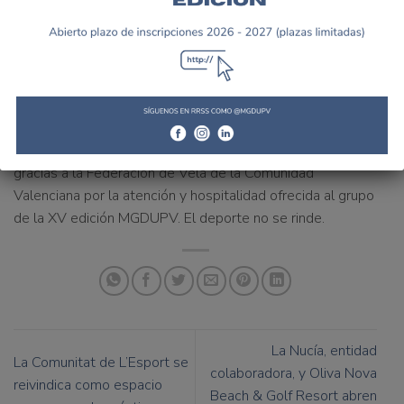
Federación de Vela de la Comunidad Valenciana buscan
trasladar con su actividad profesional.
Esta como entidad
colaboradora
del Máster de Gestión Deportiva UPV
apoya la misión formativa de la titulación desde el
ejemplo y con gran profesionalidad
.
Desde la Cátedra del Deporte UPV queremos dar las
gracias a la Federación de Vela de la Comunidad
Valenciana por la atención y hospitalidad ofrecida al grupo
de la XV edición MGDUPV.
El deporte no se rinde
.
La Nucía, entidad
La Comunitat de L’Esport se
colaboradora, y Oliva Nova
reivindica como espacio
Beach & Golf Resort abren