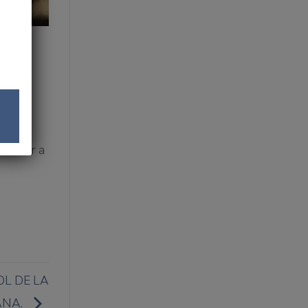
uso en
a el
 como
n
radecer a
OL DE LA
ANA.