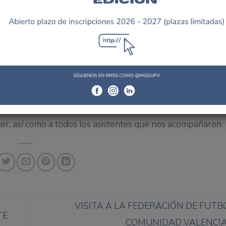
ueva Ley del Deporte, en la que Juan de Dios Crespo nos p
n él, en concreto los que considera más beneficiosos par
s que el aforo se completó y que, tanto nuestros alumnos
decidieron acercarse, disfrutaron de la visión que tiene u
 más, desde la Cátedra de deporte de la UPV queremos ag
ter, así como a todos los asistentes que nos acompañaron.
VISITA A LA FEDERACIÓN DE FUTB
TE
COMUNIDAD VALENCI