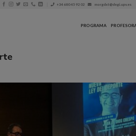
+34 680 45 92 02
morgdxt@degi.upv.es
PROGRAMA
PROFESOR
rte