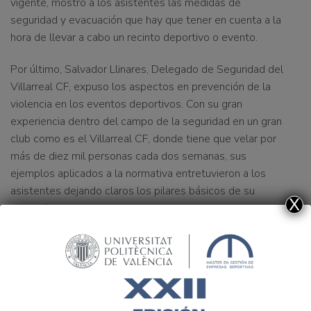
vigente, mostró a los asistentes las medidas de
seguridad y evacuación que hay que tener en cuenta a la
hora de llevar a cabo un recinto deportivo o evento.
Por último,
Salvador Llinares
, Delegado de Seguridad del
Villarreal CF, expuso los aspectos en prevención de la
violencia en los eventos deportivos. Con su gran
experiencia dentro del campo de la seguridad en un gran
club como es el Villarreal CF, donde tiene que velar por
más de diez mil personas cada dos semanas, sus
ejemplos aplicados a la normativa entretuvieron a los
asistentes dejando claros los pilares básicos de su
X
ponencia.
El MGDUPV presente en el I