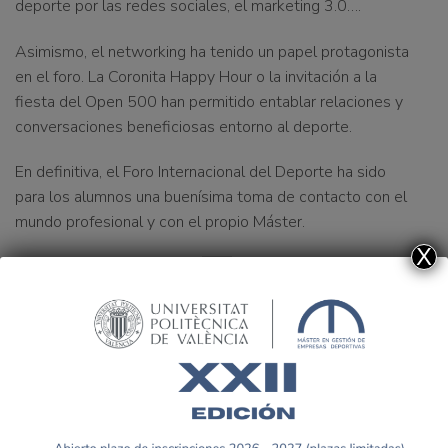
deporte por las redes sociales, el marketing 3.0….
Asimismo, el networking ha tenido un papel protagonista
en el foro. La Coronita Happy Hour o la invitación a la
fiesta del Open 500 han permitido entablar relaciones y
conversaciones beneficiosas entorno al deporte.
En definitiva, el Foro Internacional del Deporte ha sido
para los alumnos una buenísima toma de contacto con el
mundo profesional y con el propio Máster.
X
Visita Doble: Volvo Ocean
La Universitat Politécnica de
Race y Academy JC Ferrero
Valéncia, premio FID 2014
Equelite