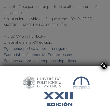
Una cita única para cerrar por todo lo alto una promoción
inolvidable.
Y si tú quieres vivirlo el año que viene… ¡YA PUEDES
MATRICULARTE EN LA XXI EDICIÓN!
¿TE LO VAS A PERDER?
Únete ahora a la XXI edición:
#
gestiondeportiva
#
sportsmanagement
#
administracióndeportiva
#
deportesupv
#
empresadeportiva
#
empresasdeportivas
X
#
marketingdeportivo
#
turismo
#
turismodeportivo
PRÁCTICAS MÁSTER
GRADUACIÓN XX EDICIÓN
GESTIÓN DEPORTIVA