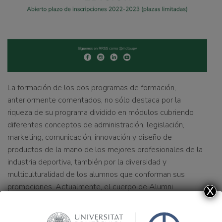
La formación de los dos programas de formación,
anteriormente comentados, no sólo destaca por la
riqueza de su programa
dividido en módulos cubriendo
diferentes conceptos de administración, legislación,
marketing, comunicación, innovación y diseño de
productos de la mano de los mejores profesionales de la
industria deportiva,
también por la diversidad y
multiculturalidad de los alumnos que conforman sus
promociones.
Actualmente, el cuerpo de Alumni
X
MGDUPV y MDTAUPV está formado por estudiantes de
los 5 continentes del mundo.
Este factor internacional