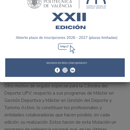
permite a los estudiantes establecer contactos en
entornos profesionales diversos,
así como conocer
diferentes costumbres y maneras del sector deportivo en
industrias de otros países.
Respecto a los estudiantes de territorio nacional, en las
aulas
existe una gran representación de alumnos de
diferentes comunidades autónomas de España
. Esta
diversidad doméstica
facilita la planificación que dichos
alumnos emplean a la hora de realizar prácticas
formativas en diversos lugares del país
.
Otro motivo de orgullo especial para la Cátedra del
Deporte UPV, respecto a sus programas de Máster en
Gestión Deportiva y Máster en Gestión del Deporte y
Turismo Activo, lo constituye
los profesionales y
entidades colaboradoras que hacen posible, en cada
edición, su realización
. Estos
hacen de esta titulación un
programa de referencia nacional que, en las últimas