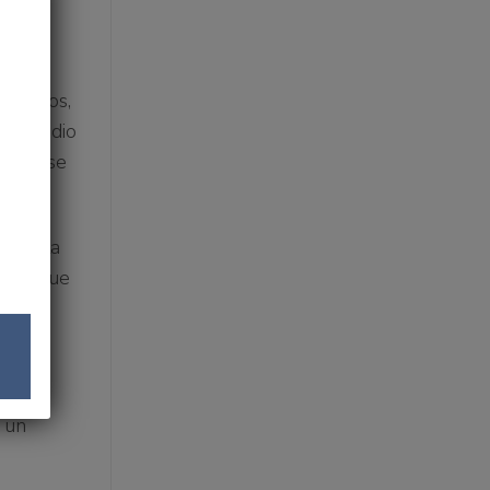
e la
rectivos,
de estudio
uarto, se
s y a la
uyen que
 en la
a
e un