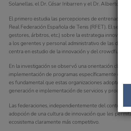
Solanellas, el Dr. César Iribarren y el Dr. Alberto Ta
El primero estudia las percepciones de entrenadores d
Real Federación Española de Tenis (RFET). El segundo 
gestores, árbitros, etc.) sobre la estrategia innovado
a los gerentes y personal administrativo de las distint
centra en estudio de la innovación y del crowdfunding
En la investigación se observó una orientación clarame
implementación de programas específicamente deport
es fundamental que estas organizaciones adopten las 
generación e implementación de servicios y productos 
Las federaciones, independientemente del contexto e
adopción de una cultura de innovación que les permit
ecosistema claramente más competitivo.