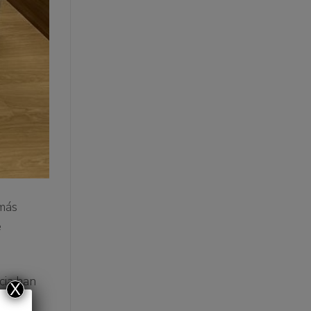
 más
e
cia han
X
sc