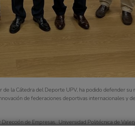
or de la Cátedra del Deporte UPV, ha podido defender su
e innovación de federaciones deportivas internacionales y d
y Dirección de Empresas. Universidad Politécnica de Valen
Dra. Dolores Botella Carrubí como directores y el Dr. France