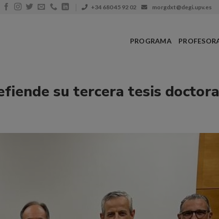
+34 680 45 92 02
morgdxt@degi.upv.es
PROGRAMA
PROFESOR
fiende su tercera tesis doctora