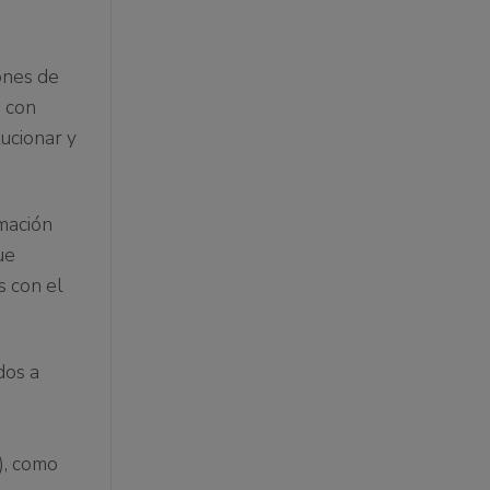
ones de
s con
ucionar y
rmación
ue
s con el
dos a
), como