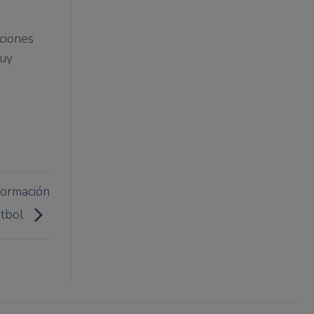
aciones
muy
formación
útbol