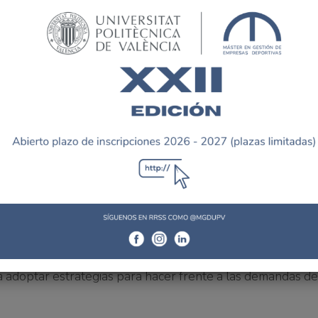
lavera como miembros del tribunal.
e tenis sobre las estrategias y programas de innovación d
investiga las de percepciones de otros grupos interés (di
ra y los programas de la RFET. El tercero amplía el ámbito 
as federaciones de tenis de Latinoamérica. Finalmente, el c
 en las federaciones deportivas internacionales.
nte favorable hacia la adopción de estrategias innovadora
ivos como los más innovadores. Nuestros estudios concl
estrategias innovadoras necesarias para seguir mejorando
para satisfacer las necesidades de sus grupos de interés.
n el que operen, deben responder a este reto mediante l
a adoptar estrategias para hacer frente a las demandas d