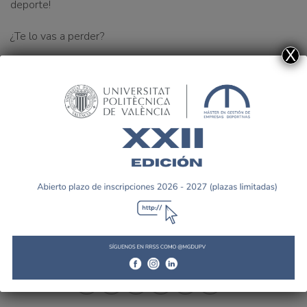
deporte!
¿Te lo vas a perder?
X
Más info en: https://mastergestiondeportivaupv.com/
#gestiondeportiva
#sportsmanagement
#administraciondeportiva
#deportesupv
#empresadeportiva
#empresasdeportivas
#marketingdeportivo
#turismo
#turismodeportivo