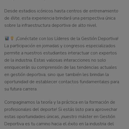
Desde estadios icónicos hasta centros de entrenamiento
de élite, esta experiencia brindará una perspectiva única
sobre la infraestructura deportiva de alto nivel.
¡Conéctate con los Líderes de la Gestión Deportiva!
La participación en jornadas y congresos especializados
permite a nuestros estudiantes interactuar con expertos
de la industria. Estas valiosas interacciones no solo
enriquecerán su comprensión de las tendencias actuales
en gestión deportiva, sino que también les brindan la
oportunidad de establecer contactos fundamentales para
su futura carrera.
Compaginamos la teoría y la práctica en la formación de
profesionales del deporte! Si estás listo para aprovechar
estas oportunidades únicas, ¡nuestro máster en Gestión
Deportiva es tu camino hacia el éxito en la industria del