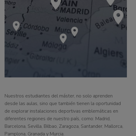
Nuestros estudiantes del máster, no solo aprenden
desde las aulas, sino que también tienen la oportunidad
de explorar instalaciones deportivas emblemáticas en
diferentes regiones de nuestro país, como: Madrid,
Barcelona, Sevilla, Bilbao, Zaragoza, Santander, Mallorca,
Pamplona, Granada y Murcia.