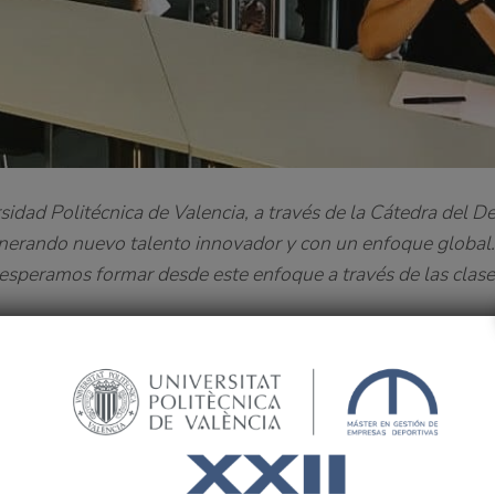
dad Politécnica de Valencia, a través de la Cátedra del D
generando nuevo talento innovador y con un enfoque global.
e esperamos formar desde este enfoque a través de las clase
UPV
permite incorporarse al programa de la titulación duran
 un año más, al inicio de las clases,
esta supera ya los 50
es modalidades: presencial y online)
. Una prueba más de l
 el que ponemos el foco en la formación en gestión depor
n de Empresas, Legislación, Marketing, Gestión de Eventos