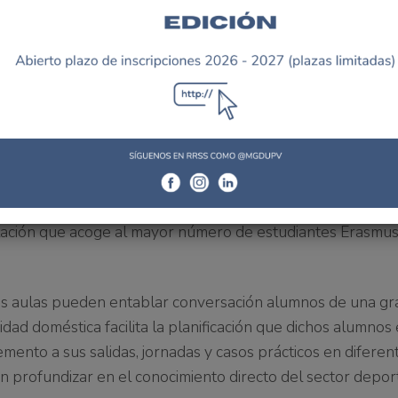
ad y multiculturalidad de los alumnos que conforman la XVI
lticultural permite a los estudiantes conocer diferentes c
l Máster de Gestión Deportiva UPV engloba 8 países al mis
tes del aula, la posibilidad de establecer nuevos contact
mo entre compañeros, y la diversidad
de una ciudad Valenc
lación que acoge al mayor número de estudiantes Erasmus
as aulas
pueden entablar conversación alumnos de una gr
rsidad doméstica
facilita la planificación que dichos alumno
emento a sus salidas, jornadas y casos prácticos en diferen
en profundizar en el conocimiento directo del sector depor