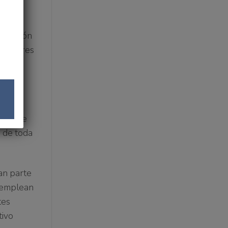
I edición
ostumbres
mo
os, a
ia, que
 de toda
an parte
s emplean
tes
tivo