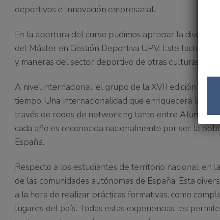
deportivos e Innovación empresarial.
En la apertura del curso pudimos apreciar la diversid
del Máster en Gestión Deportiva UPV.
Este factor mu
y maneras del sector deportivo de otras culturas.
A nivel internacional, el grupo de la XVII edición de
tiempo.
Una internacionalidad que enriquecerá los deba
través de redes de networking tanto entre Alumni co
cada año es reconocida nacionalmente por ser la pob
España.
Respecto a los estudiantes de territorio nacional, en l
de las comunidades autónomas de España
. Esta dive
a la hora de realizar prácticas formativas, como compl
lugares del país
. Todas estas experiencias les permit