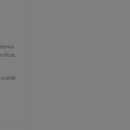
últimos
íficas,
n puede