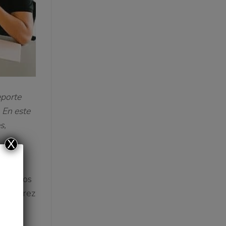
eporte
 En este
s,
X
te los
 alumnos
a madurez
tiva