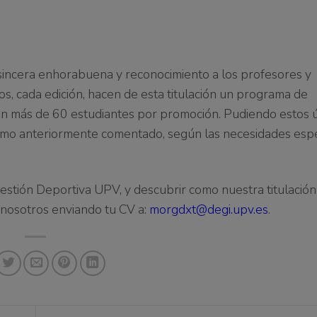
sincera
enhorabuena y reconocimiento a los profesores y
tos, cada edición,
hacen de esta titulación un programa de
rsan más de 60 estudiantes por promoción
.
Pudiendo
estos 
como anteriormente comentado,
según las necesidades espec
 Gestión Deportiva UPV, y descubrir como nuestra titulació
n nosotros enviando tu CV a:
morgdxt@degi.upv.es
.