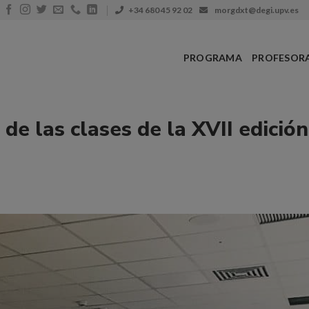
+34 680 45 92 02
morgdxt@degi.upv.es
PROGRAMA
PROFESOR
 de las clases de la XVII edición