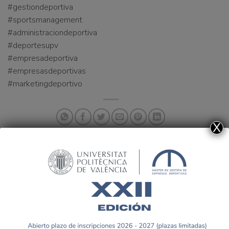
#gestiondeportiva
#sportsmanagement
#administraciondeportiva
#deportesupv
#empresadeportiva
#empresasdeportivas
#marketingdeportivo
X
ASISTENCIA AL
CONGRESO
IBEROAMERICANO DE
Visita al estadio de Mestalla
ECONOMÍA DEL DEPORTE
2023