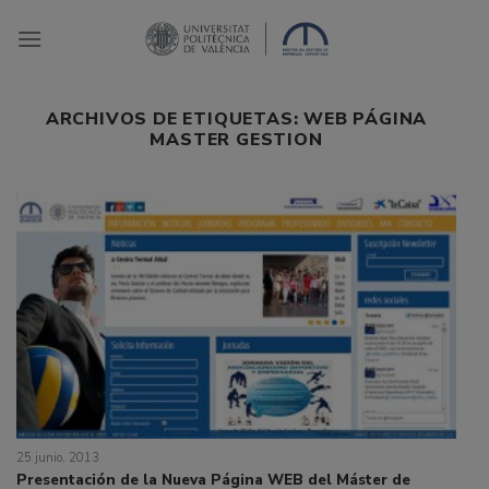
Saltar
al
contenido
ARCHIVOS DE ETIQUETAS:
WEB PÁGINA
MASTER GESTION
25 junio, 2013
Presentación de la Nueva Página WEB del Máster de